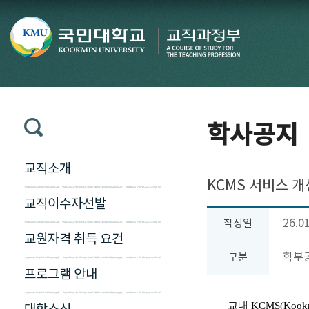
학사공지
교직소개
KCMS 서비스 개
교직이수자선발
26.0
작성일
교원자격 취득 요건
학부
구분
프로그램 안내
교내 KCMS(Kook