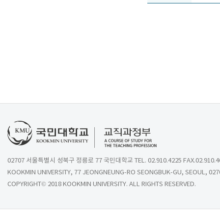
02707 서울특별시 성북구 정릉로 77 국민대학교 TEL. 02.910.4225 FAX.02.910.4
KOOKMIN UNIVERSITY, 77 JEONGNEUNG-RO SEONGBUK-GU, SEOUL, 027
COPYRIGHT© 2018 KOOKMIN UNIVERSITY. ALL RIGHTS RESERVED.