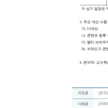
※
상기 일정은 
3. 주요 개선 사항
가. UI개선
나. 콘텐츠 등록 유
다. 멀티 브라우
라. 저작도구 콘텐
4.
문의처
: 교수학
이전글
[한국
다음글
[미래