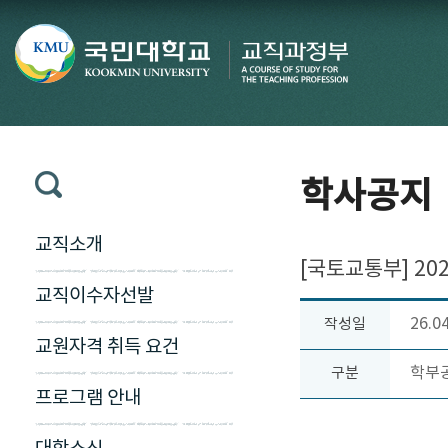
학사공지
교직소개
[국토교통부] 20
교직이수자선발
26.0
작성일
교원자격 취득 요건
학부
구분
프로그램 안내