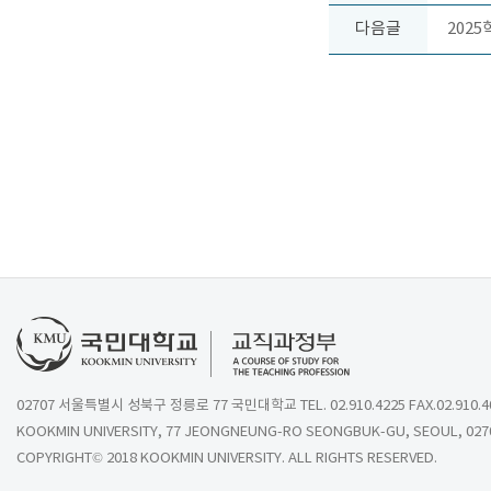
다음글
202
02707 서울특별시 성북구 정릉로 77 국민대학교 TEL. 02.910.4225 FAX.02.910.4
KOOKMIN UNIVERSITY, 77 JEONGNEUNG-RO SEONGBUK-GU, SEOUL, 027
COPYRIGHT© 2018 KOOKMIN UNIVERSITY. ALL RIGHTS RESERVED.