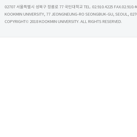
02707 서울특별시 성북구 정릉로 77 국민대학교 TEL. 02.910.4225 FAX.02.910.4
KOOKMIN UNIVERSITY, 77 JEONGNEUNG-RO SEONGBUK-GU, SEOUL, 027
COPYRIGHT© 2018 KOOKMIN UNIVERSITY. ALL RIGHTS RESERVED.