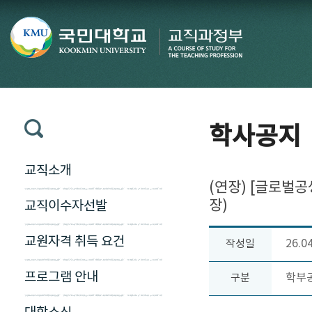
학사공지
교직소개
(연장) [글로벌
장)
교직이수자선발
교원자격 취득 요건
26.0
작성일
프로그램 안내
학부
구분