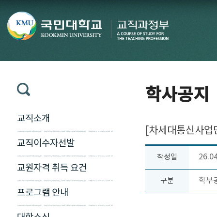
학사공지
교직소개
[차세대통신사업단
교직이수자선발
26.0
작성일
교원자격 취득 요건
학부
구분
프로그램 안내