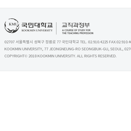
02707 서울특별시 성북구 정릉로 77 국민대학교 TEL. 02.910.4225 FAX.02.910.4
KOOKMIN UNIVERSITY, 77 JEONGNEUNG-RO SEONGBUK-GU, SEOUL, 027
COPYRIGHT© 2018 KOOKMIN UNIVERSITY. ALL RIGHTS RESERVED.