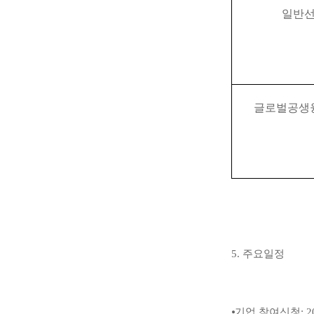
일반
글로벌공생
5.
주요일정
⦁
기업 참여신청
: 