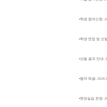
⦁
학생 참여신청
: 
⦁
학생 면접 및 선
⦁
선발 결과 안내
: 
⦁
협약 체결
: 2026.
⦁
현장실습 운영
: 