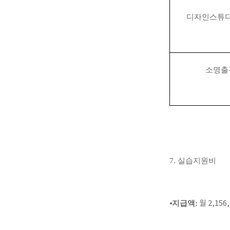
디자인스튜
소명출
7.
실습지원비
⦁
지급액:
월 2,156