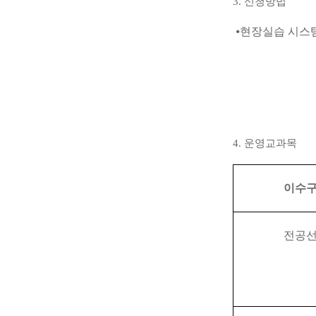
3.
신청방법
⦁
현장실습 시스
4.
운영교과목
이수
전공