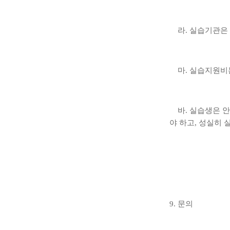
라
.
실습기관은 
마
.
실습지원비는
바
.
실습생은 
야 하고
,
성실히 
9.
문의