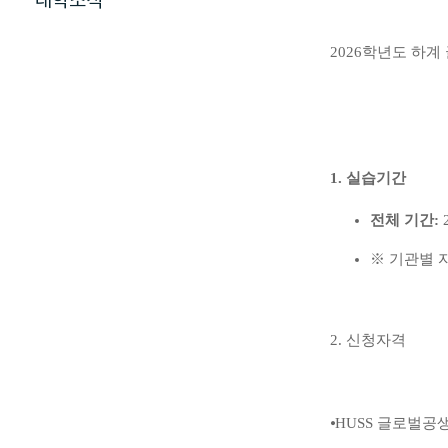
대학소식
2026학년도 하
1. 실습기간
전체 기간:
2
※ 기관별 자율
2.
신청자격
⦁
HUSS
글로벌공생