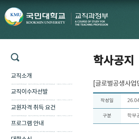
학사공지
교직소개
[글로벌공생사업단
교직이수자선발
26.0
작성일
교원자격 취득 요건
학부
구분
프로그램 안내