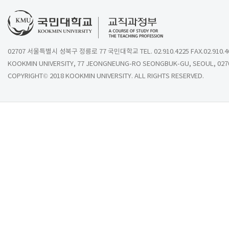
02707 서울특별시 성북구 정릉로 77 국민대학교 TEL. 02.910.4225 FAX.02.910.4
KOOKMIN UNIVERSITY, 77 JEONGNEUNG-RO SEONGBUK-GU, SEOUL, 027
COPYRIGHT© 2018 KOOKMIN UNIVERSITY. ALL RIGHTS RESERVED.