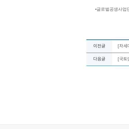
⦁
글로벌공생사업
이전글
[차세
다음글
[국토