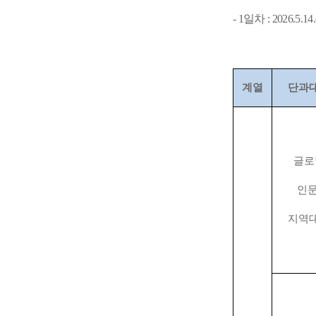
- 1
일차
: 2026.5.14.
계열
단과
글로
인
지역