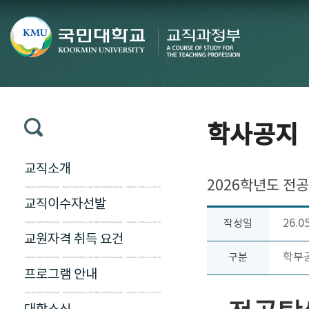
학사공지
교직소개
2026학년도 전공
교직이수자선발
26.0
작성일
교원자격 취득 요건
학부
구분
프로그램 안내