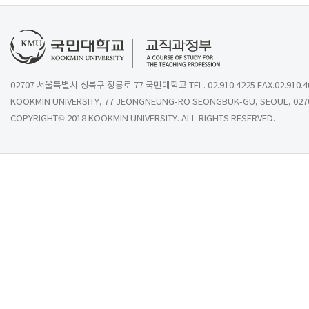
02707 서울특별시 성북구 정릉로 77 국민대학교 TEL. 02.910.4225 FAX.02.910.4
KOOKMIN UNIVERSITY, 77 JEONGNEUNG-RO SEONGBUK-GU, SEOUL, 027
COPYRIGHT© 2018 KOOKMIN UNIVERSITY. ALL RIGHTS RESERVED.