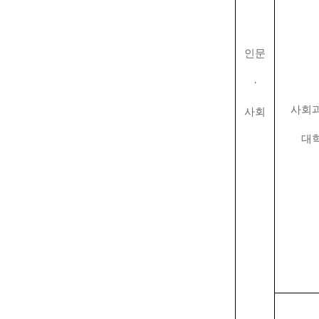
인문
·
사회
사회
대