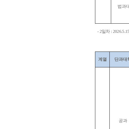
법과
- 2
일차
: 2026.5.15
계열
단과대
공과