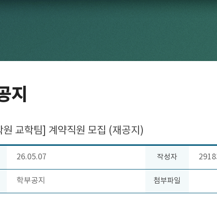
공지
원 교학팀] 계약직원 모집 (재공지)
26.05.07
2918
작성자
학부공지
첨부파일