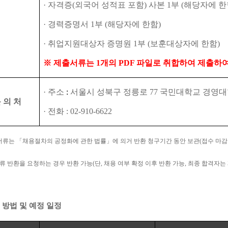
·
자격증
(
외국어 성적표 포함
)
사본
1
부
(
해당자에 한
·
경력증명서
1
부
(
해당자에 한함
)
·
취업지원대상자 증명원
1
부
(
보훈대상자에 한함
)
※
제출서류는
1
개의
PDF
파일로 취합하여 제출하여
·
주소
:
서울시 성북구 정릉로
77
국민대학교 경영대
 의 처
·
전화
: 02-910-6622
서류는
「
채용절차의 공정화에 관한 법률
」
에 의거 반환 청구기간 동안 보관
(
접수 마
류 반환을 요청하는 경우 반환 가능
(
단
,
채용 여부 확정 이후 반환 가능
,
최종 합격자는
 방법 및 예정 일정