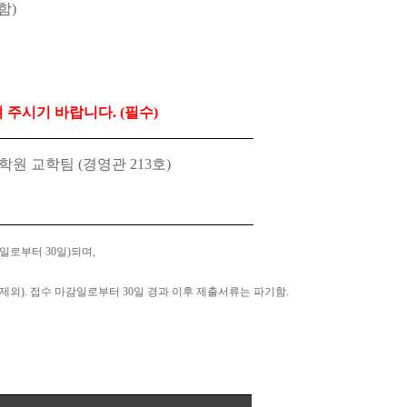
함
)
 주시기 바랍니다
. (
필수
)
학원 교학팀
(
경영관
213
호
)
감일로부터
30
일
)
되며
,
 제외
).
접수 마감일로부터
30
일 경과 이후 제출서류는 파기함
.