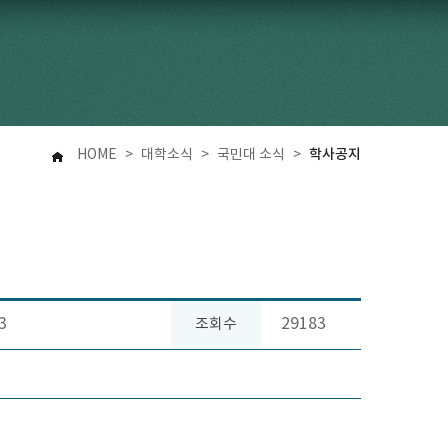
학사공지
HOME
>
대학소식
>
국민대 소식
>
3
29183
조회수