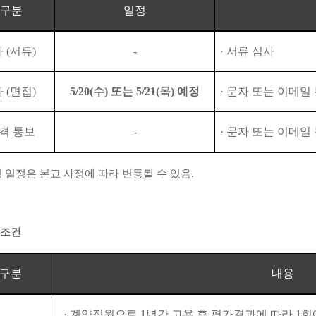
구분
일정
차
(
서류
)
-
·
서류 심사
차
(
면접
)
5/20(
수
)
또는
5/21(
목
)
예정
·
문자 또는 이메일
격 통보
-
·
문자 또는 이메일
 일정은 본교 사정에 따라 변동될 수 있음
.
조건
구분
내용
·
계약직원으로
1
년간 고용 후 평가결과에 따라
1
회