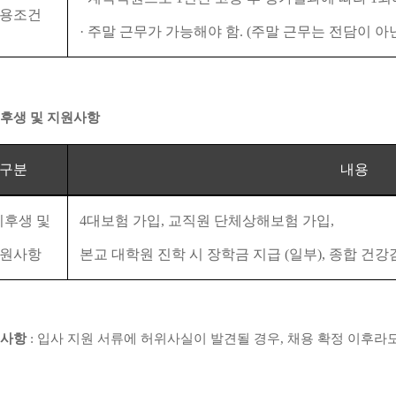
용조건
·
주말 근무가 가능해야 함
. (
주말 근무는 전담이 아
후생 및 지원사항
구분
내용
리후생 및
4
대보험 가입
,
교직원 단체상해보험 가입
,
원사항
본교 대학원 진학 시 장학금 지급
(
일부
),
종합 건강
사항
:
입사 지원 서류에 허위사실이 발견될 경우
,
채용 확정 이후라