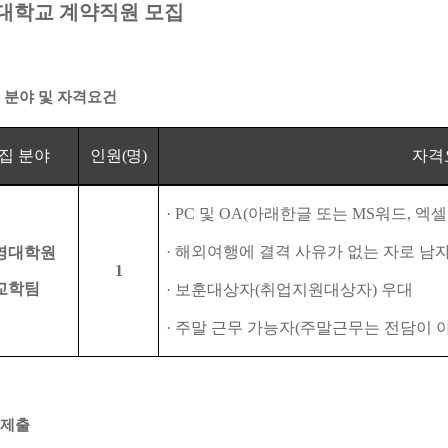
대학교 계약직원 모집
 분야 및 자격요건
집 분야
인원
(
명
)
자격
·
PC
및
OA(
아래한글 또는
MS
워드
,
엑셀
·
해외여행에 결격 사유가 없는 자로 남
영대학원
1
교학팀
·
보훈대상자
(
취업지원대상자
)
우대
·
주말 근무 가능자
(
주말근무는 전담이 
제출