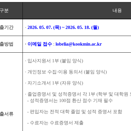
구분
내용
출기간
·
2026. 05. 07. (
목
) ~ 2026. 05. 18. (
월
)
출방법
·
이메일 접수
:
lobelia@kookmin.ac.kr
·
입사지원서
1
부
(
붙임 양식
)
·
개인정보 수집
·
이용 동의서
(
붙임 양식
)
·
자기소개서
1
부
(
자유 양식
)
·
졸업증명서 및 성적증명서 각
1
부
(
학부 및 대학원
-
성적증명서는
100
점 환산 점수 기재 필수
-
편입자는 전적 대학 졸업 및 성적 증명서 포함
출서류
-
수료자는 수료증명서 제출