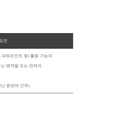
요건
,
파워포인트 등
)
활용 가능자
자는 병역필 또는 면제자
아닌 윤번제 근무
)