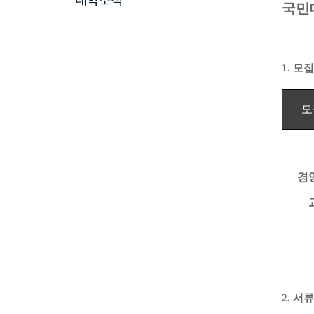
대학소식
국민
1.
모집
모
경
2.
서류