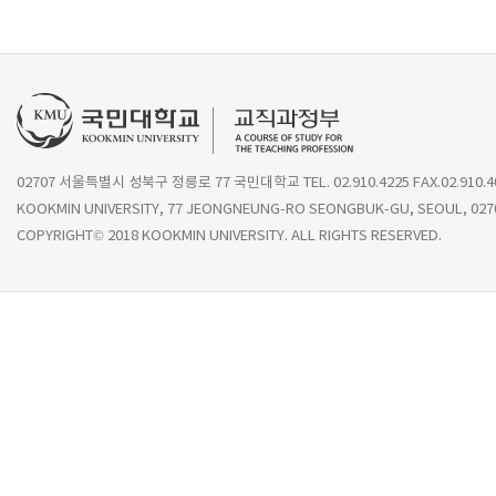
02707 서울특별시 성북구 정릉로 77 국민대학교 TEL. 02.910.4225 FAX.02.910.4
KOOKMIN UNIVERSITY, 77 JEONGNEUNG-RO SEONGBUK-GU, SEOUL, 027
COPYRIGHT© 2018 KOOKMIN UNIVERSITY. ALL RIGHTS RESERVED.