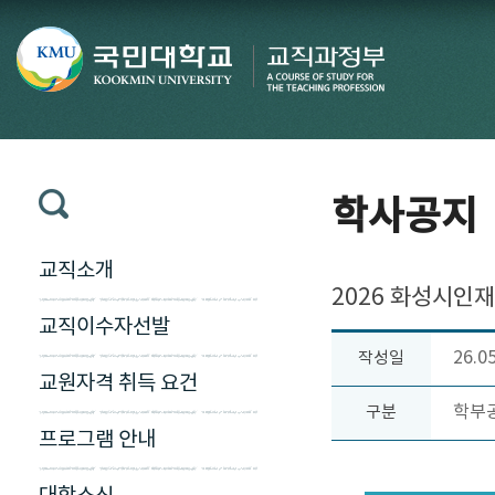
학사공지
교직소개
2026 화성시인
교직이수자선발
26.0
작성일
교원자격 취득 요건
학부
구분
프로그램 안내