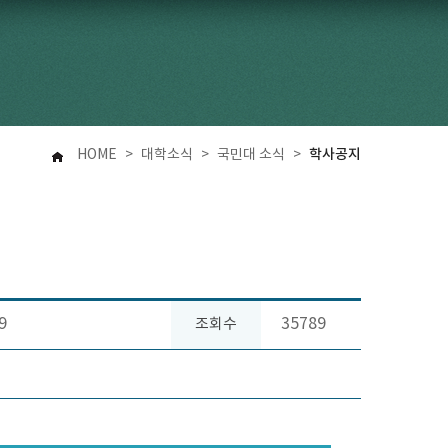
학사공지
HOME
>
대학소식
>
국민대 소식
>
9
35789
조회수