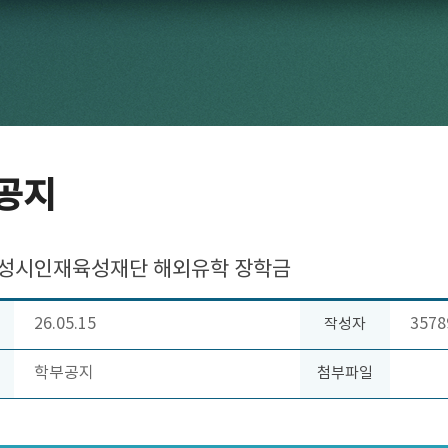
공지
 화성시인재육성재단 해외유학 장학금
26.05.15
3578
작성자
학부공지
첨부파일