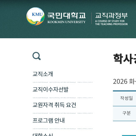
학사
교직소개
2026
교직이수자선발
작성일
교원자격 취득 요건
구분
프로그램 안내