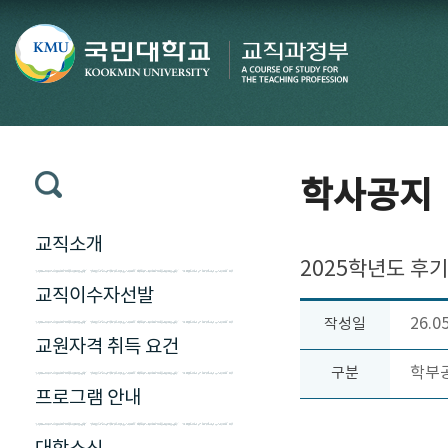
학사공지
교직소개
2025학년도 후
교직이수자선발
26.0
작성일
교원자격 취득 요건
학부
구분
프로그램 안내