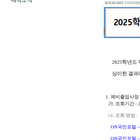
대학소식
2025
학년도 
상이한 결과
1.
예비졸업사정 
가
.
조회기간
: 
나
.
조회 방법
:
ON
국민포털
ON
국민포털