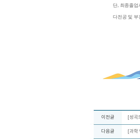
단
,
최종졸업
다전공 및 부전
이전글
[성곡
다음글
[과학