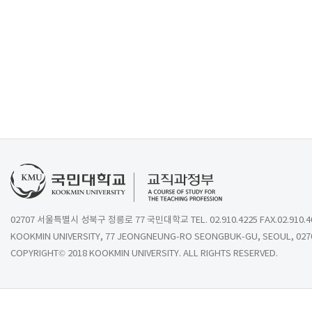
02707 서울특별시 성북구 정릉로 77 국민대학교 TEL. 02.910.4225 FAX.02.910.4
KOOKMIN UNIVERSITY, 77 JEONGNEUNG-RO SEONGBUK-GU, SEOUL, 027
COPYRIGHT© 2018 KOOKMIN UNIVERSITY. ALL RIGHTS RESERVED.