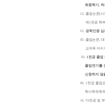
최종학기
,
하
나
.
졸업논문
(
시
제
1
전공 학
다
.
공학인증 심
라
.
졸업논문
,
대
교과목 이수
마
.
1
전공 졸업
졸업연기를 
신청하지 않
바
. 1
전공 졸업요
학사학위취득
사
.
다전공 및 