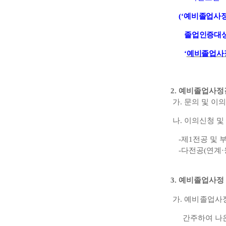
(
‘
예비졸업사
졸업인증대
‘
예비졸업사
2.
예비졸업사정결
가
.
문의 및 이
나
.
이의신청 및
-
제
1
전공 및 
-
다전공
(
연계
·
3.
예비졸업사정
가
.
예비졸업사
간주하여 나온