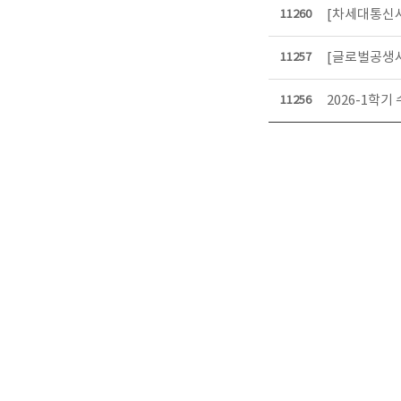
[차세대통신사
11260
[글로벌공생사
11257
2026-1학기
11256