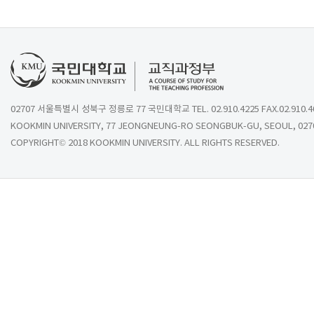
02707 서울특별시 성북구 정릉로 77 국민대학교 TEL. 02.910.4225 FAX.02.910.4
KOOKMIN UNIVERSITY, 77 JEONGNEUNG-RO SEONGBUK-GU, SEOUL, 027
COPYRIGHT© 2018 KOOKMIN UNIVERSITY. ALL RIGHTS RESERVED.