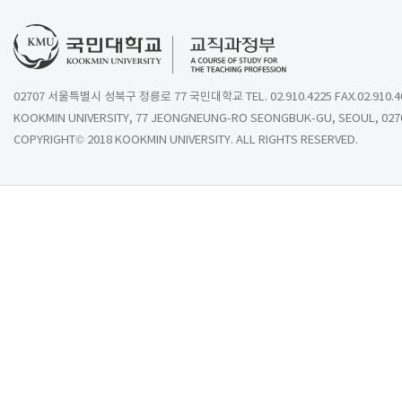
02707 서울특별시 성북구 정릉로 77 국민대학교 TEL. 02.910.4225 FAX.02.910.4
KOOKMIN UNIVERSITY, 77 JEONGNEUNG-RO SEONGBUK-GU, SEOUL, 027
COPYRIGHT© 2018 KOOKMIN UNIVERSITY. ALL RIGHTS RESERVED.