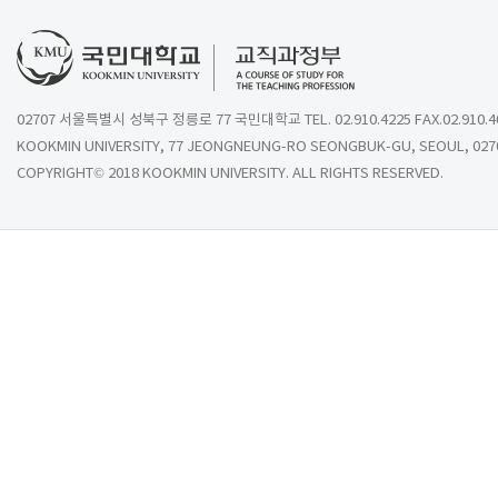
02707 서울특별시 성북구 정릉로 77 국민대학교 TEL. 02.910.4225 FAX.02.910.4
KOOKMIN UNIVERSITY, 77 JEONGNEUNG-RO SEONGBUK-GU, SEOUL, 027
COPYRIGHT© 2018 KOOKMIN UNIVERSITY. ALL RIGHTS RESERVED.