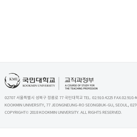
02707 서울특별시 성북구 정릉로 77 국민대학교 TEL. 02.910.4225 FAX.02.910.4
KOOKMIN UNIVERSITY, 77 JEONGNEUNG-RO SEONGBUK-GU, SEOUL, 027
COPYRIGHT© 2018 KOOKMIN UNIVERSITY. ALL RIGHTS RESERVED.