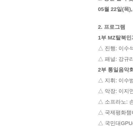
05
월 22일(목)
2. 프로그램
1부 MZ탈북민
△ 진행: 이수
△
패널: 강규
2부 통일음악회
△ 지휘: 이수
△
악장: 이지
△ 소프라노: 손
△ 국제평화
△ 국민대GP