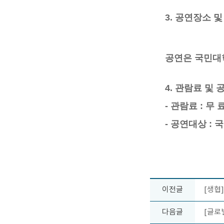
3. 공연장소 
공연은 국민대
4. 관람료 및
- 관람료 : 무 
- 공연대상 :
이전글
[생협
다음글
[글로