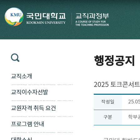
행정공지
교직소개
2025 토크콘서
교직이수자선발
25.0
작성일
교원자격 취득 요건
학부
구분
프로그램 안내