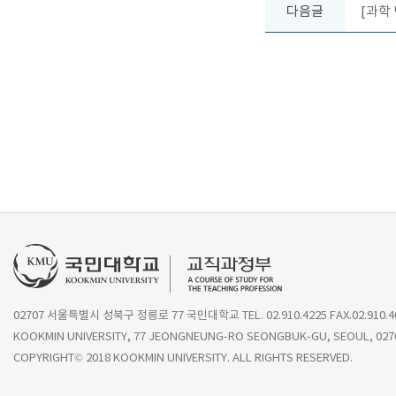
다음글
[과학
02707 서울특별시 성북구 정릉로 77 국민대학교 TEL. 02.910.4225 FAX.02.910.4
KOOKMIN UNIVERSITY, 77 JEONGNEUNG-RO SEONGBUK-GU, SEOUL, 027
COPYRIGHT© 2018 KOOKMIN UNIVERSITY. ALL RIGHTS RESERVED.