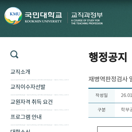
행정공지
교직소개
재병역판정검사 일
교직이수자선발
26.0
작성일
교원자격 취득 요건
학부
구분
프로그램 안내