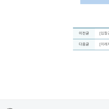
이전글
[입찰
다음글
[미래