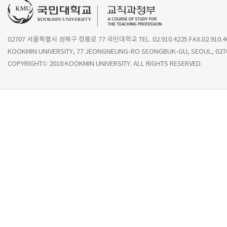
02707 서울특별시 성북구 정릉로 77 국민대학교 TEL. 02.910.4225 FAX.02.910.4
KOOKMIN UNIVERSITY, 77 JEONGNEUNG-RO SEONGBUK-GU, SEOUL, 027
COPYRIGHT© 2018 KOOKMIN UNIVERSITY. ALL RIGHTS RESERVED.