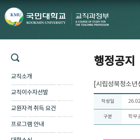
행정공지
교직소개
[시립성북청소년센터
교직이수자선발
26.0
작성일
교원자격 취득 요건
학부
구분
프로그램 안내