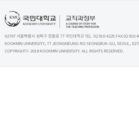
02707 서울특별시 성북구 정릉로 77 국민대학교 TEL. 02.910.4225 FAX.02.910.4
KOOKMIN UNIVERSITY, 77 JEONGNEUNG-RO SEONGBUK-GU, SEOUL, 027
COPYRIGHT© 2018 KOOKMIN UNIVERSITY. ALL RIGHTS RESERVED.