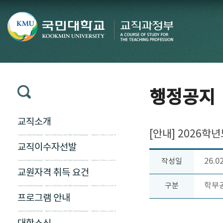
행정공지
교직소개
[안내] 2026학
교직이수자선발
26.0
작성일
교원자격 취득 요건
학부
구분
프로그램 안내