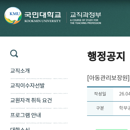
행정공지
교직소개
[아동관리보장원] 
교직이수자선발
26.0
작성일
교원자격 취득 요건
학부
구분
프로그램 안내