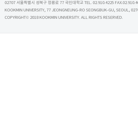
02707 서울특별시 성북구 정릉로 77 국민대학교 TEL. 02.910.4225 FAX.02.910.4
KOOKMIN UNIVERSITY, 77 JEONGNEUNG-RO SEONGBUK-GU, SEOUL, 027
COPYRIGHT© 2018 KOOKMIN UNIVERSITY. ALL RIGHTS RESERVED.