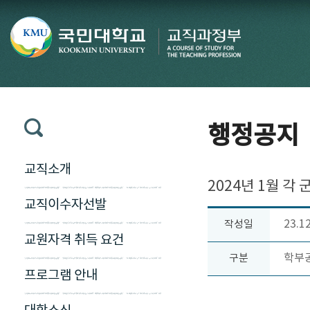
행정공지
교직소개
2024년 1월 각
교직이수자선발
23.1
작성일
교원자격 취득 요건
학부
구분
프로그램 안내