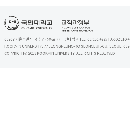
02707 서울특별시 성북구 정릉로 77 국민대학교 TEL. 02.910.4225 FAX.02.910.4
KOOKMIN UNIVERSITY, 77 JEONGNEUNG-RO SEONGBUK-GU, SEOUL, 027
COPYRIGHT© 2018 KOOKMIN UNIVERSITY. ALL RIGHTS RESERVED.