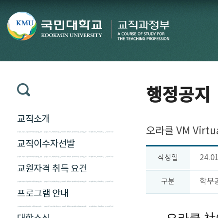
행정공지
교직소개
오라클 VM Virt
교직이수자선발
24.0
작성일
교원자격 취득 요건
학부
구분
프로그램 안내
오라클 社에서