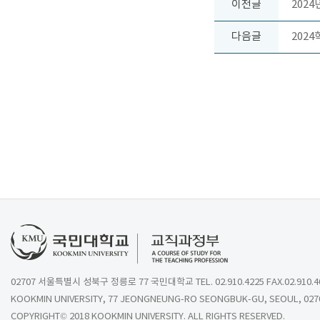
이전글
202
다음글
202
02707 서울특별시 성북구 정릉로 77 국민대학교 TEL. 02.910.4225 FAX.02.910.4
KOOKMIN UNIVERSITY, 77 JEONGNEUNG-RO SEONGBUK-GU, SEOUL, 027
COPYRIGHT© 2018 KOOKMIN UNIVERSITY. ALL RIGHTS RESERVED.