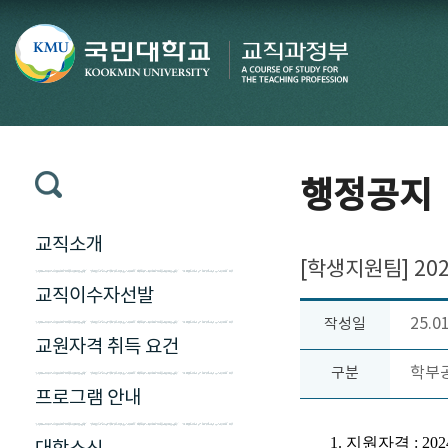
행정공지
교직소개
[학생지원팀] 20
교직이수자선발
25.0
작성일
교원자격 취득 요건
학부
구분
프로그램 안내
1.
지원자격
: 20