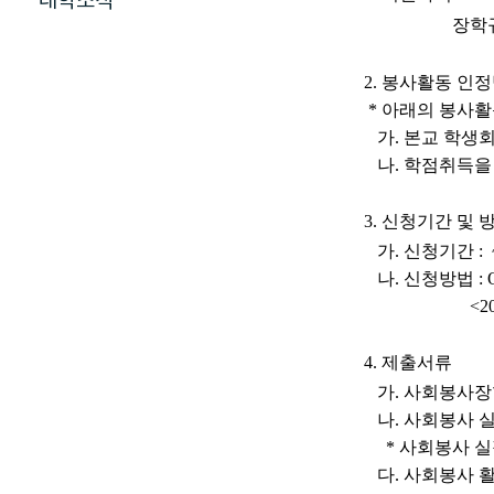
대학소식
장학규정상의 
2.
봉사활동 인
*
아래의 봉사활
가
.
본교 학생
나
.
학점취득을
3.
신청기간 및 
가
.
신청기간
:
나
.
신청방법
:
<2
4.
제출서류
가
.
사회봉사장
나
.
사회봉사 
*
사회봉사 실
다
.
사회봉사 