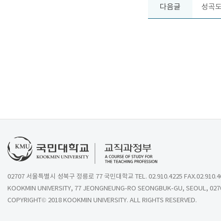
다음글
성곡도서
02707 서울특별시 성북구 정릉로 77 국민대학교 TEL. 02.910.4225 FAX.02.910.4
KOOKMIN UNIVERSITY, 77 JEONGNEUNG-RO SEONGBUK-GU, SEOUL, 027
COPYRIGHT© 2018 KOOKMIN UNIVERSITY. ALL RIGHTS RESERVED.