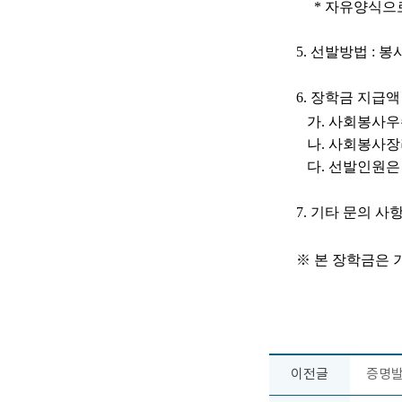
*
자유양식으로
5.
선발방법
:
봉
6.
장학금 지급액
가
.
사회봉사우
나
.
사회봉사장
다
.
선발인원은 
7.
기타 문의 사
※
본 장학금은 
이전글
증명발급