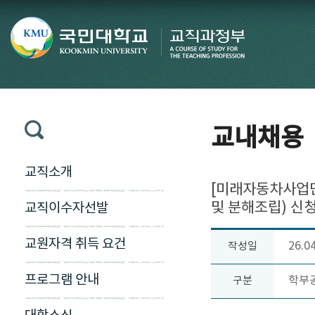
교내채용
교직소개
[미래자동차사업단]
및 분해조립) 신
교직이수자선발
교원자격 취득 요건
26.0
작성일
프로그램 안내
학부
구분