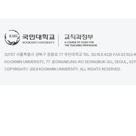
02707 서울특별시 성북구 정릉로 77 국민대학교 TEL. 02.910.4225 FAX.02.910.4
KOOKMIN UNIVERSITY, 77 JEONGNEUNG-RO SEONGBUK-GU, SEOUL, 027
COPYRIGHT© 2018 KOOKMIN UNIVERSITY. ALL RIGHTS RESERVED.