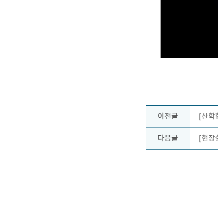
이전글
[산학
다음글
[현장