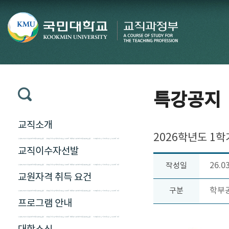
특강공지
교직소개
2026학년도 1학
교직이수자선발
26.0
작성일
교원자격 취득 요건
학부
구분
프로그램 안내