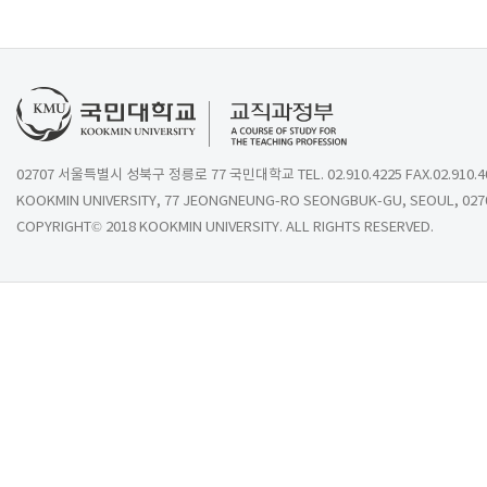
02707 서울특별시 성북구 정릉로 77 국민대학교 TEL. 02.910.4225 FAX.02.910.4
KOOKMIN UNIVERSITY, 77 JEONGNEUNG-RO SEONGBUK-GU, SEOUL, 027
COPYRIGHT© 2018 KOOKMIN UNIVERSITY. ALL RIGHTS RESERVED.