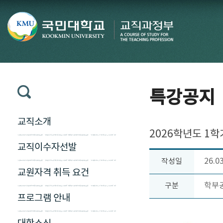
특강공지
교직소개
2026학년도 1학
교직이수자선발
26.0
작성일
교원자격 취득 요건
학부
구분
프로그램 안내