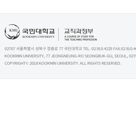
02707 서울특별시 성북구 정릉로 77 국민대학교 TEL. 02.910.4225 FAX.02.910.4
KOOKMIN UNIVERSITY, 77 JEONGNEUNG-RO SEONGBUK-GU, SEOUL, 027
COPYRIGHT© 2018 KOOKMIN UNIVERSITY. ALL RIGHTS RESERVED.