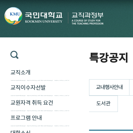
특강공지
교직소개
교내행사안내
교직이수자선발
교원자격 취득 요건
도서관
프로그램 안내