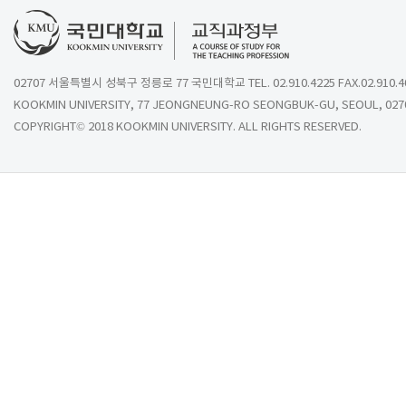
02707 서울특별시 성북구 정릉로 77 국민대학교 TEL. 02.910.4225 FAX.02.910.4
KOOKMIN UNIVERSITY, 77 JEONGNEUNG-RO SEONGBUK-GU, SEOUL, 027
COPYRIGHT© 2018 KOOKMIN UNIVERSITY. ALL RIGHTS RESERVED.