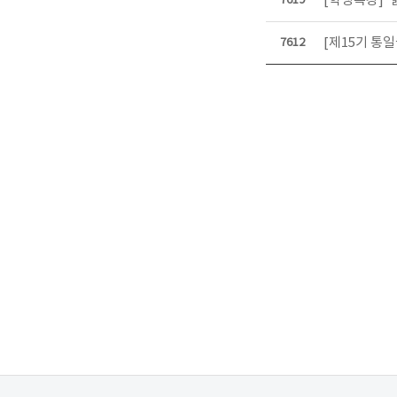
[학생특강] 
7619
[제15기 통일
7612