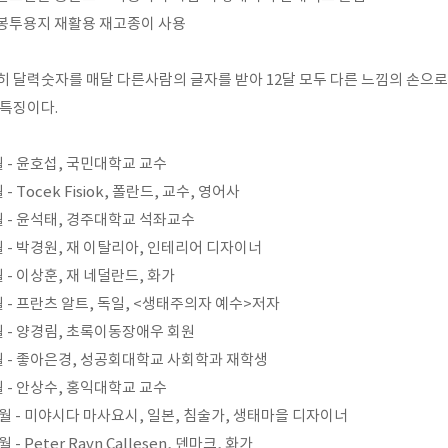
 봉투용지 재활용 재고종이 사용
히 달력숫자를 매달 다른사람의 글자를 받아 12달 모두 다른 느낌의 손으로 
 특징이다.
월 - 윤호섭, 국민대학교 교수
 - Tocek Fisiok, 폴란드, 교수, 영어사
월 - 윤석태, 경주대학교 석좌교수
월 - 박경원, 재 이탈리아, 인테리어 디자이너
월 - 이상훈, 재 네덜란드, 화가
월 - 프란츠 알트, 독일, <생태주의자 예수>저자
월 - 양경림, 초록이동장애우 회원
월 - 좋아은경, 성공회대학교 사회학과 재학생
월 - 안상수, 홍익대학교 교수
0월 - 미야시다 마사요시, 일본, 침술가, 생태마을 디자이너
월 - Peter Ravn Callesen, 덴마크, 화가