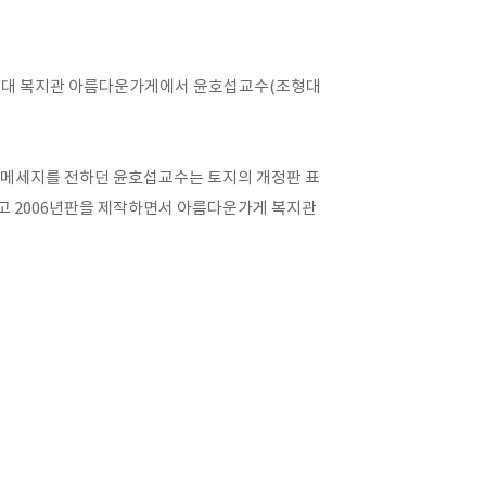
대 복지관 아름다운가게에서 윤호섭교수(조형대
메세지를 전하던 윤호섭교수는 토지의 개정판 표
고 2006년판을 제작하면서 아름다운가게 복지관