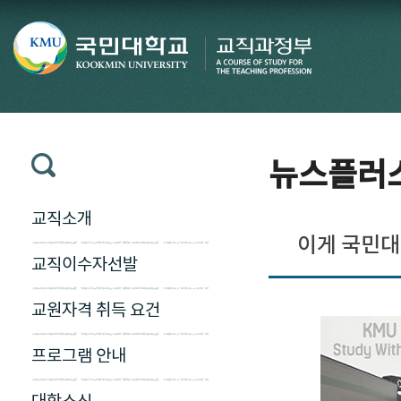
뉴스플러
교직소개
이게 국민대식
교직이수자선발
교원자격 취득 요건
프로그램 안내