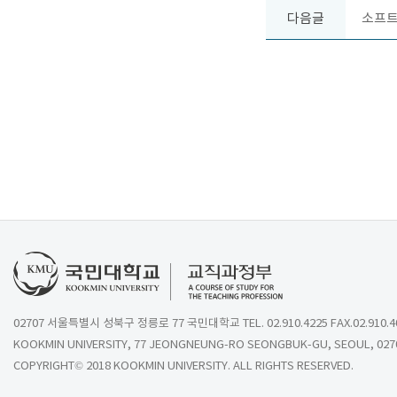
다음글
소프트
02707 서울특별시 성북구 정릉로 77 국민대학교 TEL. 02.910.4225 FAX.02.910.4
KOOKMIN UNIVERSITY, 77 JEONGNEUNG-RO SEONGBUK-GU, SEOUL, 027
COPYRIGHT© 2018 KOOKMIN UNIVERSITY. ALL RIGHTS RESERVED.