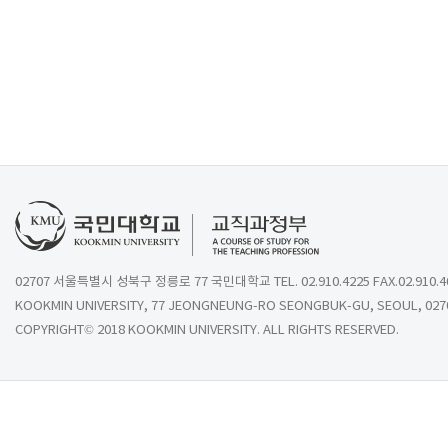
02707 서울특별시 성북구 정릉로 77 국민대학교 TEL. 02.910.4225 FAX.02.910.4
KOOKMIN UNIVERSITY, 77 JEONGNEUNG-RO SEONGBUK-GU, SEOUL, 027
COPYRIGHT© 2018 KOOKMIN UNIVERSITY. ALL RIGHTS RESERVED.