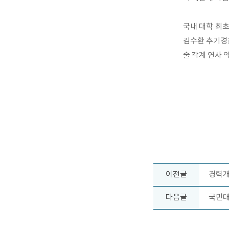
국내 대학 최초
김수환 추기경을
술 각계 연사 
이전글
경력개
다음글
국민대