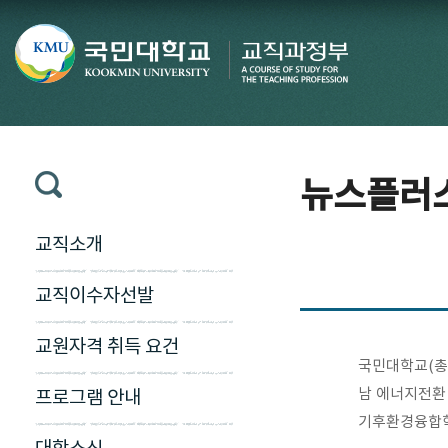
뉴스플러
교직소개
교직이수자선발
교원자격 취득 요건
국민대학교(총장
남 에너지전환
프로그램 안내
기후환경융합학부