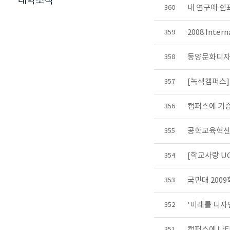
대학소식
내 연구에 쉼
360
2008 Inter
359
동양문화디자인연
358
[녹색캠퍼스]
357
캠퍼스에 기증
356
공학교육혁신
355
[학교사랑 U
354
국민대 200
353
'미래를 디자
352
캠퍼스에 나타
351