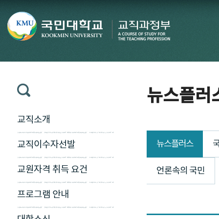
뉴스플러
교직소개
뉴스플러스
국
교직이수자선발
교원자격 취득 요건
언론속의 국민
프로그램 안내