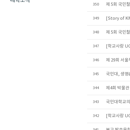
대학소식
제 5회 국민
350
[Story o
349
제 5회 국민
348
[학교사랑 U
347
제 29회 서
346
국민대, 생명
345
제4회 박물관
344
국민대학교의 
343
[학교사랑 U
342
본교 발효융합기
341