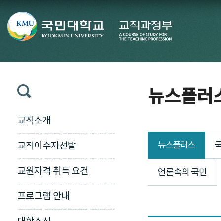
뉴스플러
교직소개
뉴스플러스
국
교직이수자선발
교원자격 취득 요건
언론속의 국민
프로그램 안내