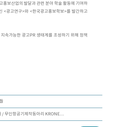
광고홍보산업의 발달과 관련 분야 학술 활동에 기여하
술지인 <광고연구>와 <한국광고홍보학보>를 발간하고
, 지속가능한 광고PR 생태계를 조성하기 위해 정책
생들
쾌거 / 무인항공기제작동아리 KRONE…