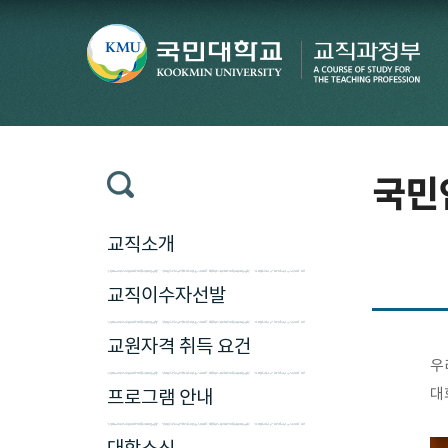
국민인
교직소개
교직이수자선발
교원자격 취득 요건
우
대
프로그램 안내