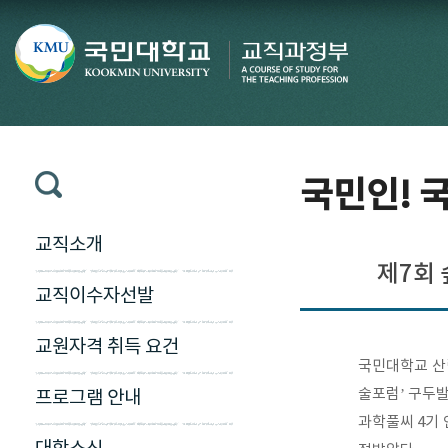
국민인! 국
교직소개
제7회
교직이수자선발
교원자격 취득 요건
국민대학교 산림
술포럼’ 구두발
프로그램 안내
과학풀씨 4기 