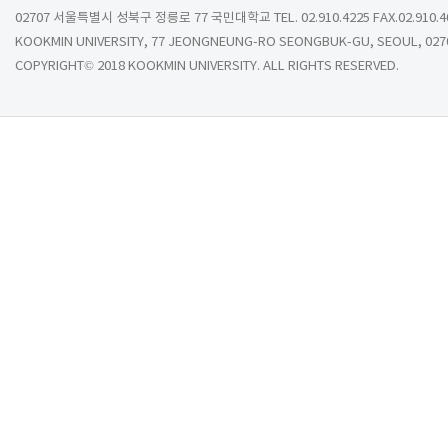
02707 서울특별시 성북구 정릉로 77 국민대학교 TEL. 02.910.4225 FAX.02.910.4
KOOKMIN UNIVERSITY, 77 JEONGNEUNG-RO SEONGBUK-GU, SEOUL, 027
COPYRIGHT© 2018 KOOKMIN UNIVERSITY. ALL RIGHTS RESERVED.