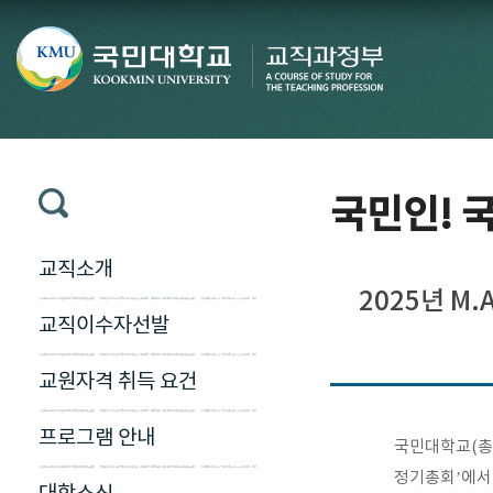
국민인! 국
교직소개
2025년 M
교직이수자선발
교원자격 취득 요건
프로그램 안내
국민대학교(총장
정기총회’에서