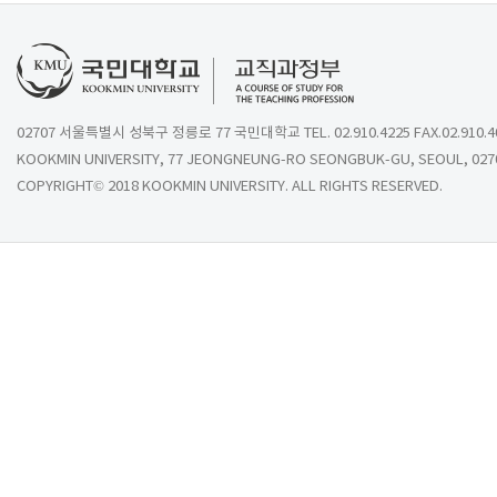
02707 서울특별시 성북구 정릉로 77 국민대학교 TEL. 02.910.4225 FAX.02.910.4
KOOKMIN UNIVERSITY, 77 JEONGNEUNG-RO SEONGBUK-GU, SEOUL, 027
COPYRIGHT© 2018 KOOKMIN UNIVERSITY. ALL RIGHTS RESERVED.