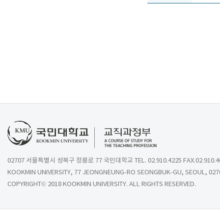
02707 서울특별시 성북구 정릉로 77 국민대학교 TEL. 02.910.4225 FAX.02.910.4
KOOKMIN UNIVERSITY, 77 JEONGNEUNG-RO SEONGBUK-GU, SEOUL, 027
COPYRIGHT© 2018 KOOKMIN UNIVERSITY. ALL RIGHTS RESERVED.