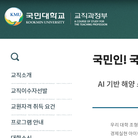
국민인! 국
교직소개
AI 기반 해
교직이수자선발
교원자격 취득 요건
프로그램 안내
우리 대학 조형
경제실현 아이디