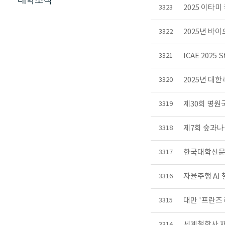
대학소식
2025 이타
3323
2025년 바
3322
ICAE 202
3321
2025년 대
3320
제30회 명원
3319
제7회 숲과나
3318
한국대학신문 
3317
자율주행 AI
3316
대만 '프란즈
3315
세계철학사 재
3314