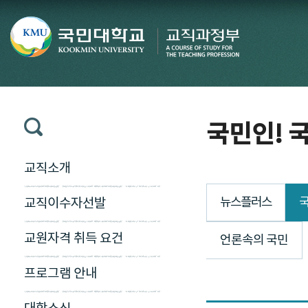
국민인! 국
교직소개
뉴스플러스
국
교직이수자선발
교원자격 취득 요건
언론속의 국민
프로그램 안내