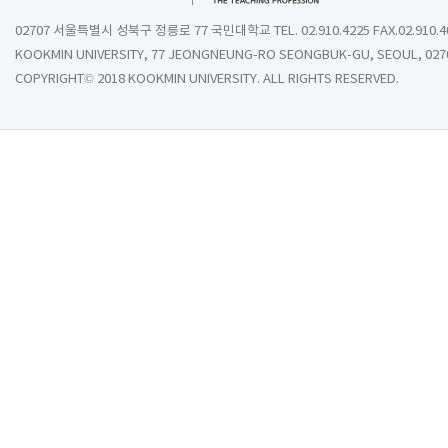
02707 서울특별시 성북구 정릉로 77 국민대학교 TEL. 02.910.4225 FAX.02.910.4
KOOKMIN UNIVERSITY, 77 JEONGNEUNG-RO SEONGBUK-GU, SEOUL, 027
COPYRIGHT© 2018 KOOKMIN UNIVERSITY. ALL RIGHTS RESERVED.