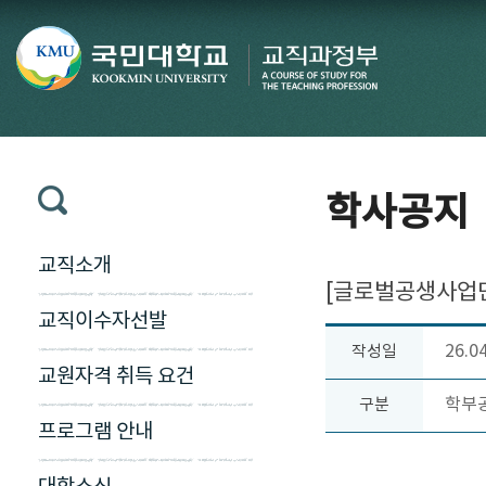
학사공지
교직소개
[글로벌공생사업단] 
교직이수자선발
26.0
작성일
교원자격 취득 요건
학부
구분
프로그램 안내