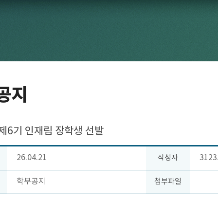
공지
 제6기 인재림 장학생 선발
26.04.21
3123
작성자
학부공지
첨부파일