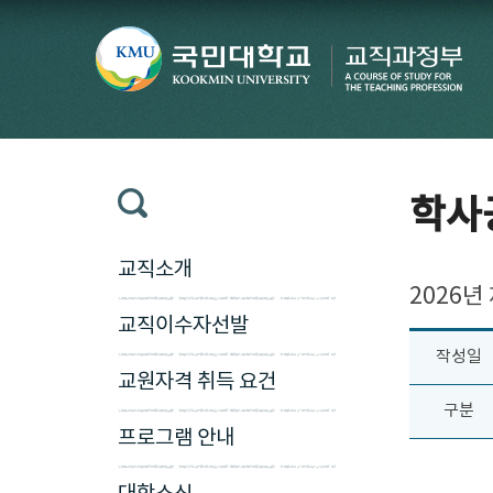
학사
교직소개
2026년
교직이수자선발
작성일
교원자격 취득 요건
구분
프로그램 안내