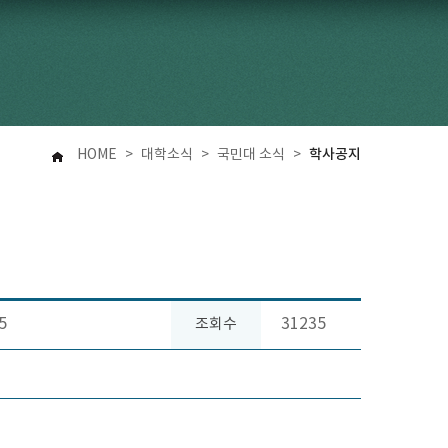
학사공지
HOME
>
대학소식
>
국민대 소식
>
5
31235
조회수