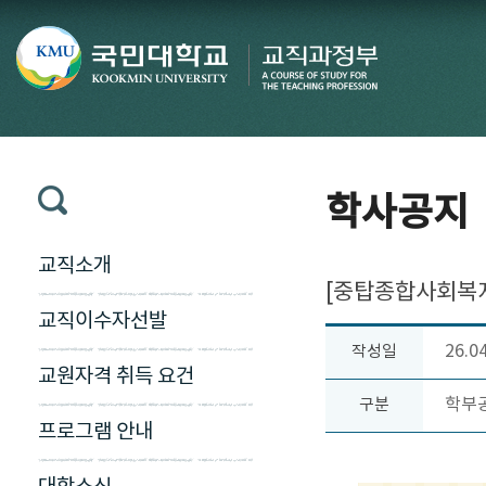
학사공지
교직소개
[중탑종합사회복지
교직이수자선발
26.0
작성일
교원자격 취득 요건
학부
구분
프로그램 안내