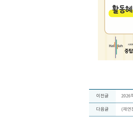
이전글
202
다음글
(재연