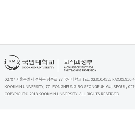
02707 서울특별시 성북구 정릉로 77 국민대학교 TEL. 02.910.4225 FAX.02.910.4
KOOKMIN UNIVERSITY, 77 JEONGNEUNG-RO SEONGBUK-GU, SEOUL, 027
COPYRIGHT© 2018 KOOKMIN UNIVERSITY. ALL RIGHTS RESERVED.