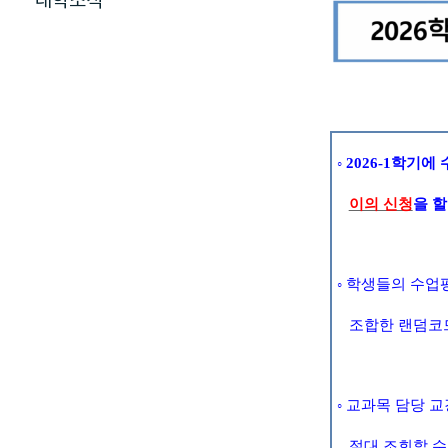
대학소식
◦
2026-1
학기에 
이의 신청
을 
◦
학생들의 수업
조합한 랜덤코
◦
교과목 담당 교
절대 조회할 수