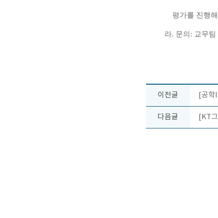
평가를 진행
라
.
문의
:
교무팀
이전글
[공학
다음글
[KT