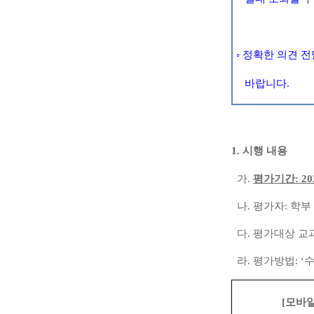
◦
정확한 의견 전
바랍니다
.
1.
시행 내용
가
.
평가기간
: 20
나
.
평가자
:
학부
다
.
평가대상 교
라
.
평가방법
: ‘
수
[
모바