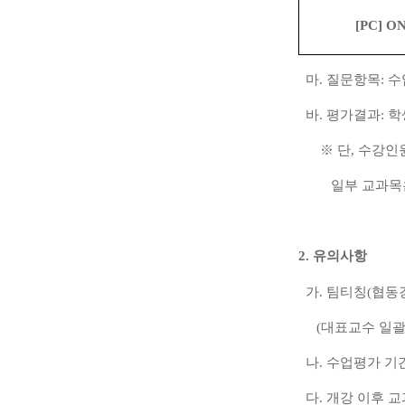
[PC] O
마
.
질문항목
:
수
바
.
평가결과
:
학
※
단
,
수강인
일부 교과목
2.
유의사항
가
.
팀티칭
(
협동
(
대표교수 일괄
나
.
수업평가 기
다
.
개강 이후 교