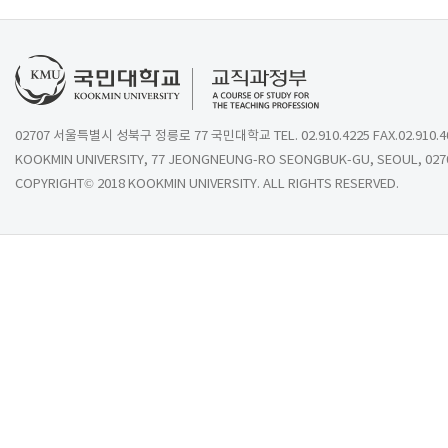
02707 서울특별시 성북구 정릉로 77 국민대학교 TEL. 02.910.4225 FAX.02.910.4
KOOKMIN UNIVERSITY, 77 JEONGNEUNG-RO SEONGBUK-GU, SEOUL, 027
COPYRIGHT© 2018 KOOKMIN UNIVERSITY. ALL RIGHTS RESERVED.