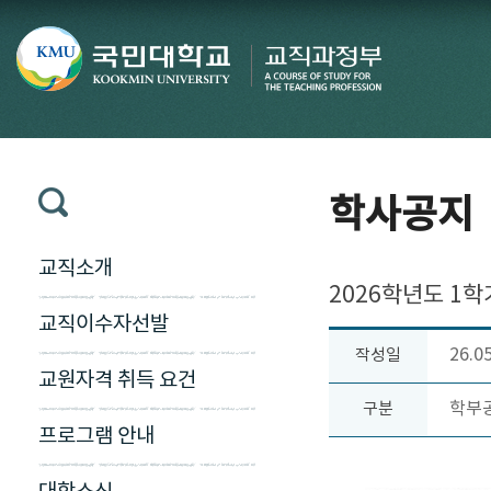
학사공지
교직소개
2026학년도 1학
교직이수자선발
26.0
작성일
교원자격 취득 요건
학부
구분
프로그램 안내