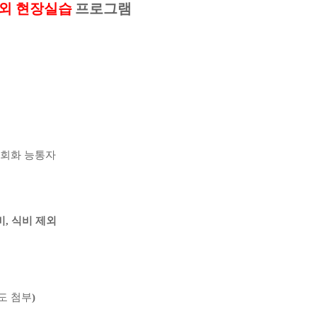
외 현장실습
프로그램
 회화 능통자
비
,
식비 제외
도 첨부
)