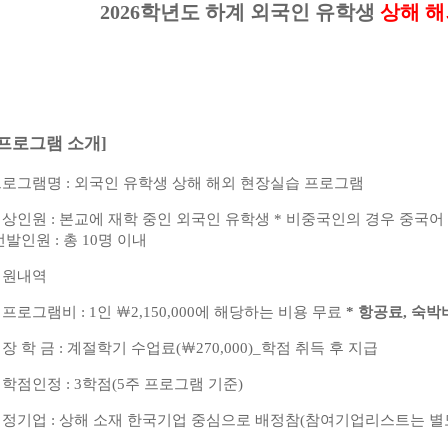
2026
학년도 하계 외국인 유학생
상해 해
[프로그램 소개]
프로그램명
:
외국인 유학생 상해 해외 현장실습 프로그램
대상인원
:
본교에 재학 중인 외국인 유학생
*
비중국인의 경우 중국어
선발인원
:
총
10
명 이내
지원내역
.
프로그램비
: 1
인
￦
2,150,000
에 해당하는 비용 무료
*
항공료
,
숙박
.
장 학 금
:
계절학기 수업료
(
￦
270,000)_
학점 취득 후 지급
.
학점인정
: 3
학점
(5
주 프로그램 기준
)
배정기업
:
상해 소재 한국기업 중심으로 배정참(참여기업리스트는 별