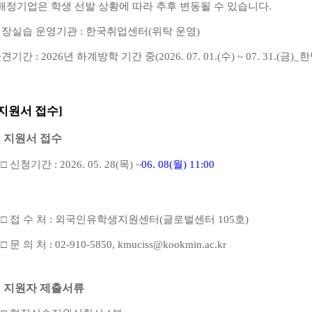
배정기업은 학생 선발 상황에 따라 추후 변동될 수 있습니다
.
현장실습 운영기관
:
한국취업센터
(
위탁 운영
)
파견기간
: 2026
년 하계방학 기간 중
(2026. 07. 01.(
수
) ~ 07. 31.(
금
)_
한
[지원서 접수]
.
지원서 접수
□
신청기간
: 2026. 05. 28(
목
) ~
06. 08(
월
) 11:00
□
접 수 처
:
외국인유학생지원센터
(
글로벌센터
105
호
)
□
문 의 처
: 02-910-5850, kmuciss@kookmin.ac.kr
.
지원자 제출서류