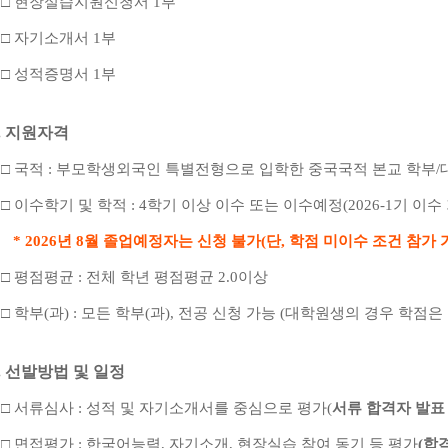
□
현장실습지원신청서
1
부
□
자기소개서
1
부
□
성적증명서
1
부
.
지원자격
□
국적
:
부모학생외국인 특별전형으로 입학한 중국국적 본교 학부
/
□
이수학기 및 학적
: 4
학기 이상 이수 또는 이수예정
(2026-1
기 이수
* 2026
년
8
월 졸업예정자는 신청 불가
(
단
,
학점 미이수 조건 참가 
□
평점평균
:
전체 학년 평점평균
2.0
이상
□
학부
(
과
) :
모든 학부
(
과
),
전공 신청 가능
(
대학원생의 경우 학점은
.
선발방법 및 일정
□
서류심사
:
성적 및 자기소개서를 중심으로 평가
(
서류 합격자 발
□
면접평가
:
한국어능력
,
자기소개
,
현장실습 참여 동기 등 평가
(
합