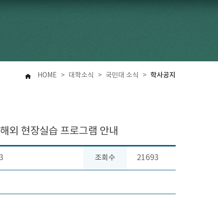
학사공지
HOME
>
대학소식
>
국민대 소식
>
 해외 현장실습 프로그램 안내
3
21693
조회수