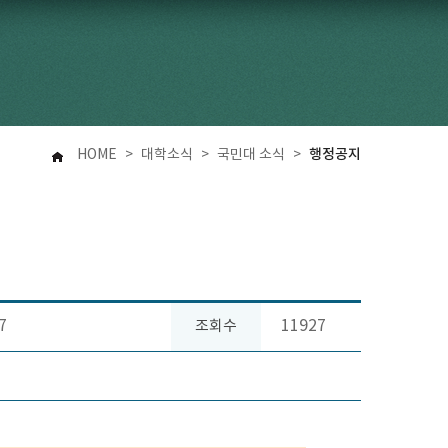
행정공지
HOME
>
대학소식
>
국민대 소식
>
7
11927
조회수