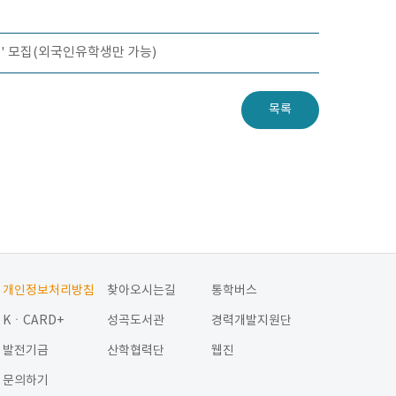
비반' 모집(외국인유학생만 가능)
목록
개인정보처리방침
찾아오시는길
통학버스
KㆍCARD+
성곡도서관
경력개발지원단
발전기금
산학협력단
웹진
문의하기