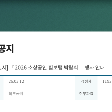
공지
시] 「2026 소상공인 힘보탬 박람회」 행사 안내
26.03.12
1192
작성자
학부공지
첨부파일