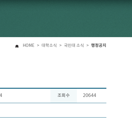
행정공지
HOME
>
대학소식
>
국민대 소식
>
4
20644
조회수