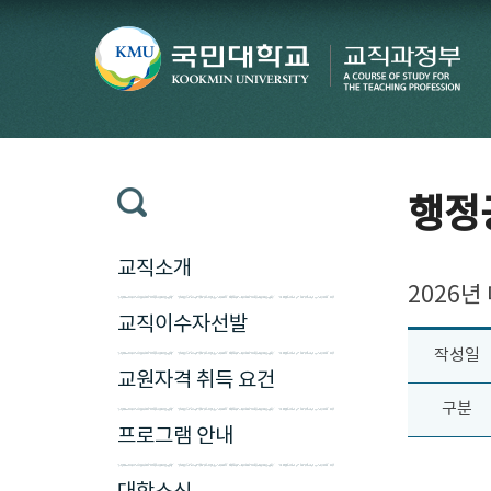
행정
교직소개
2026
교직이수자선발
작성일
교원자격 취득 요건
구분
프로그램 안내