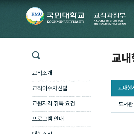
교내
교직소개
교내행
교직이수자선발
교원자격 취득 요건
도서관
프로그램 안내