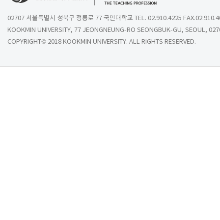
02707 서울특별시 성북구 정릉로 77 국민대학교 TEL. 02.910.4225 FAX.02.910.4
KOOKMIN UNIVERSITY, 77 JEONGNEUNG-RO SEONGBUK-GU, SEOUL, 027
COPYRIGHT© 2018 KOOKMIN UNIVERSITY. ALL RIGHTS RESERVED.