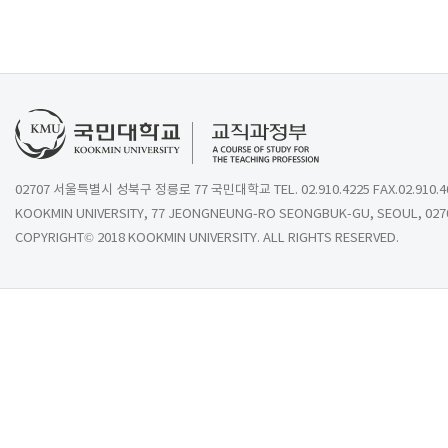
02707 서울특별시 성북구 정릉로 77 국민대학교 TEL. 02.910.4225 FAX.02.910.4
KOOKMIN UNIVERSITY, 77 JEONGNEUNG-RO SEONGBUK-GU, SEOUL, 027
COPYRIGHT© 2018 KOOKMIN UNIVERSITY. ALL RIGHTS RESERVED.