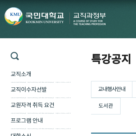
특강공지
교직소개
교내행사안내
교직이수자선발
교원자격 취득 요건
도서관
프로그램 안내