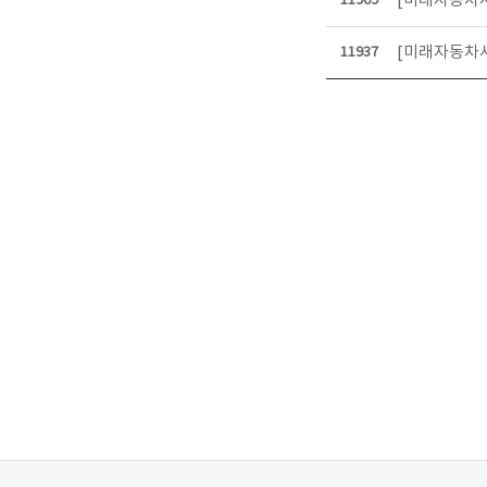
[미래자동차사업
11969
[미래자동차사
11937