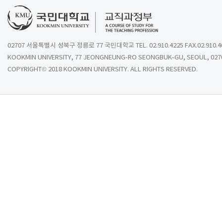
02707 서울특별시 성북구 정릉로 77 국민대학교 TEL. 02.910.4225 FAX.02.910.4
KOOKMIN UNIVERSITY, 77 JEONGNEUNG-RO SEONGBUK-GU, SEOUL, 027
COPYRIGHT© 2018 KOOKMIN UNIVERSITY. ALL RIGHTS RESERVED.