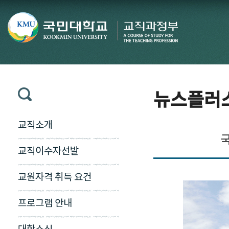
뉴스플러
교직소개
국
교직이수자선발
교원자격 취득 요건
프로그램 안내