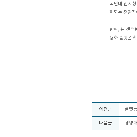
국민대 임시형 
화되는 전환점이
한편, 본 센터
용화 플랫폼 확
이전글
플랫폼
다음글
경영대