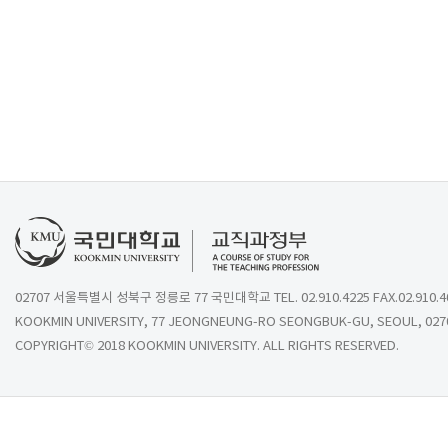
02707 서울특별시 성북구 정릉로 77 국민대학교 TEL. 02.910.4225 FAX.02.910.4
KOOKMIN UNIVERSITY, 77 JEONGNEUNG-RO SEONGBUK-GU, SEOUL, 027
COPYRIGHT© 2018 KOOKMIN UNIVERSITY. ALL RIGHTS RESERVED.